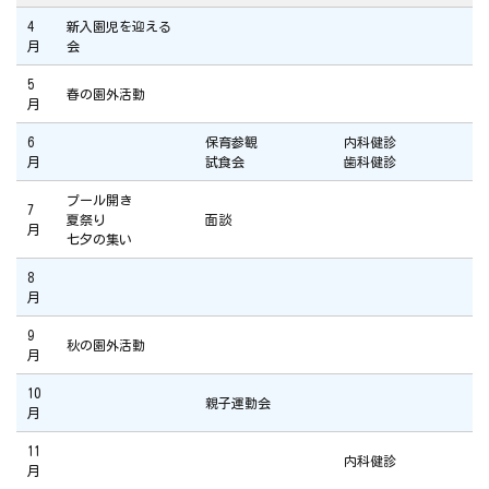
4
新入園児を迎える
月
会
5
春の園外活動
月
6
保育参観
内科健診
月
試食会
歯科健診
プール開き
7
夏祭り
面談
月
七夕の集い
8
月
9
秋の園外活動
月
10
親子運動会
月
11
内科健診
月