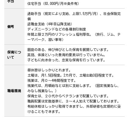
手当
住宅手当（63,000円/月※条件有）
通勤手当（規定により支給、上限1.5万円/月）、社会保険完
備
退職金支給（4年目以降支給）
備考
ディズニーランドなどの各種割引制度
年間上限２万円のリフレッシュ福利厚生。（旅行、ジム、テ
ーマパーク、習い事等）
園庭のある、伸び伸びとした保育を展開しています。
保育につ
英語、体操といった教育的要素は行っていません。
いて
子どもに向き合った、忠実な保育を行っています。
昼休憩はしっかりとれます。
土曜は、月1.5回程度。2カ月で、土曜出勤3回程度です。
残業は、月０～4時間程度です。
残業代は、月額給与とは別に支給します。（固定残業なし、
職場環境
みなし残業なし。）
保育士は、２０代からベテランまで配置しています。
職員配置は定数基準に、３～４人加えて配置しております。
有給休暇はしっかり取得できますし、外部研修も定期的に受
けることもできます。