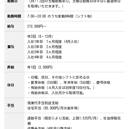
勤務日
（月1・2回の土曜勤務あり。土曜日勤務分は平日に振替休日
を取得いただきます。）
勤務時間
7:00～20:00 のうち実働8時間（シフト制）
給与
213,000円～
年2回（6・12月）
入社1年目 1ヵ月程度（4月入社）
賞与
入社2年目 2ヵ月程度
入社3年目 3ヵ月程度
入社4年目 4ヵ月程度
昇給
年1回（2,000円）
・日曜、祝日、その他シフトに定める日
・夏季休暇（3日間）、年末年始（5日間）、慶弔休暇
休日
・有給休暇（４月入社は初年度10日付与。）
・有給休暇は、入社月から取得可能。
残業代手当別途支給
手当
住宅手当（63,000円/月※条件有）
通勤手当（規定により支給、上限1.5万円/月）、社会保険完
備
退職金支給（4年目以降支給）