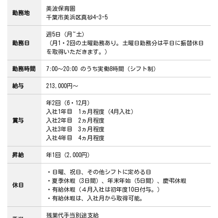
美波保育園
勤務地
千葉市美浜区真砂4-3-5
週5日（月~土）
勤務日
（月1・2回の土曜勤務あり。土曜日勤務分は平日に振替休日
を取得いただきます。）
勤務時間
7:00～20:00 のうち実働8時間（シフト制）
給与
213,000円～
年2回（6・12月）
入社1年目 1ヵ月程度（4月入社）
賞与
入社2年目 2ヵ月程度
入社3年目 3ヵ月程度
入社4年目 4ヵ月程度
昇給
年1回（2,000円）
・日曜、祝日、その他シフトに定める日
・夏季休暇（3日間）、年末年始（5日間）、慶弔休暇
休日
・有給休暇（４月入社は初年度10日付与。）
・有給休暇は、入社月から取得可能。
残業代手当別途支給