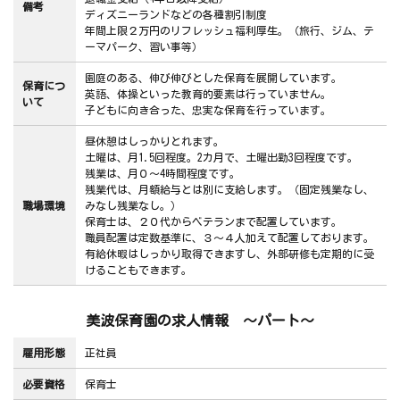
備考
ディズニーランドなどの各種割引制度
年間上限２万円のリフレッシュ福利厚生。（旅行、ジム、テ
ーマパーク、習い事等）
園庭のある、伸び伸びとした保育を展開しています。
保育につ
英語、体操といった教育的要素は行っていません。
いて
子どもに向き合った、忠実な保育を行っています。
昼休憩はしっかりとれます。
土曜は、月1.5回程度。2カ月で、土曜出勤3回程度です。
残業は、月０～4時間程度です。
残業代は、月額給与とは別に支給します。（固定残業なし、
職場環境
みなし残業なし。）
保育士は、２０代からベテランまで配置しています。
職員配置は定数基準に、３～４人加えて配置しております。
有給休暇はしっかり取得できますし、外部研修も定期的に受
けることもできます。
美波保育園の求人情報 ～パート～
雇用形態
正社員
必要資格
保育士