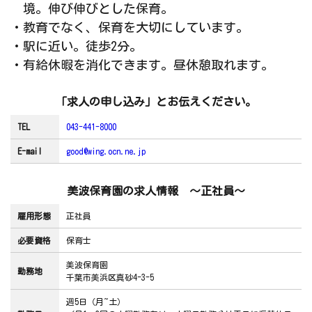
境。伸び伸びとした保育。
・教育でなく、保育を大切にしています。
・駅に近い。徒歩2分。
・有給休暇を消化できます。昼休憩取れます。
「求人の申し込み」とお伝えください。
TEL
043-441-8000
E-mail
good@wing.ocn.ne.jp
美波保育園の求人情報 ～正社員～
雇用形態
正社員
必要資格
保育士
美波保育園
勤務地
千葉市美浜区真砂4-3-5
週5日（月~土）